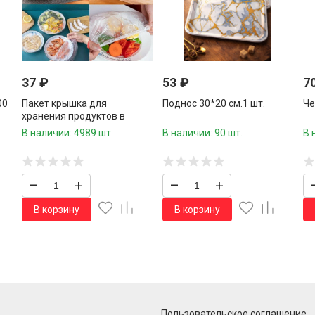
37
₽
53
₽
7
00
Пакет крышка для
Поднос 30*20 см.1 шт.
Че
хранения продуктов в
сумочке 100 шт.39 см./600
В наличии: 4989 шт.
В наличии: 90 шт.
В 
шт.коробка/
–
+
–
+
В корзину
В корзину
Пользовательское соглашение