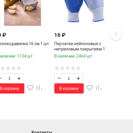
0
₽
16
₽
снокодавилка 16 см.1 шт.
Перчатки нейлоновые с
нитриловым покрытием 1
пара /960 шт.коробка/
наличии: 1134 шт.
В наличии: 2464 шт.
–
+
–
+
В корзину
В корзину
Контакты