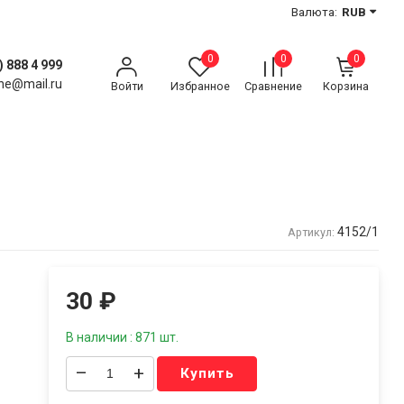
Валюта:
RUB
0
0
0
) 888 4 999
ne@mail.ru
Войти
Избранное
Сравнение
Корзина
4152/1
Артикул:
30
₽
В наличии : 871 шт.
–
+
Купить