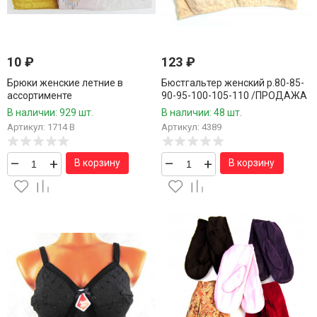
10
₽
123
₽
Брюки женские летние в
Бюстгальтер женский р.80-85-
ассортименте
90-95-100-105-110 /ПРОДАЖА
ТОЛЬКО 12 ШТ./1 ШТ.
В наличии: 929 шт.
В наличии: 48 шт.
Артикул: 1714 В
Артикул: 4389
–
+
–
+
В корзину
В корзину