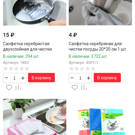
15
₽
4
₽
Салфетка серебристая
Салфетка серебряная для
двухслойная для чистки
чистки посуды 20*20 см.1 шт.
посуды 20*20 1 шт.
В наличии: 294 шт.
В наличии: 3732 шт.
Артикул: 1835
Артикул: 4501/1
–
+
–
+
В корзину
В корзину