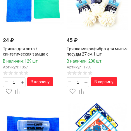
24
₽
45
₽
Тряпка для авто /
Тряпка микрофибра для мытья
синтетическая замша с
посуды 27 см.1 шт.
термическим тиснением/
В наличии: 129 шт.
В наличии: 200 шт.
20*30 см.
Артикул: 1057
Артикул: 1783
–
+
–
+
В корзину
В корзину