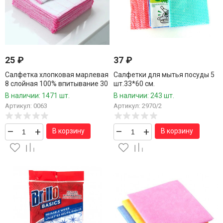
25
₽
37
₽
Салфетка хлопковая марлевая
Салфетки для мытья посуды 5
8 слойная 100% впитывание 30
шт.33*60 см.
см.1 шт./800 шт.коробка/
В наличии: 1471 шт.
В наличии: 243 шт.
Артикул: 0063
Артикул: 2970/2
–
+
–
+
В корзину
В корзину