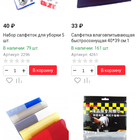
40
₽
33
₽
Набор салфеток для уборки 5
Салфетка влаговпитывающая
шт.
быстросохнущая 40*39 см.1
шт./180 шт.коробка/
В наличии: 79 шт.
В наличии: 161 шт.
Артикул: 2296
Артикул: 4261
–
+
–
+
В корзину
В корзину