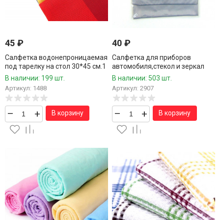
45
₽
40
₽
Салфетка водонепроницаемая
Салфетка для приборов
под тарелку на стол 30*45 см.1
автомобиля,стекол и зеркал
шт.
35*35 см./120 шт.коробка/1 шт.
В наличии: 199 шт.
В наличии: 503 шт.
Артикул: 1488
Артикул: 2907
–
+
–
+
В корзину
В корзину