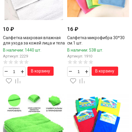
10
₽
16
₽
Салфетка махровая влажная
Салфетка микрофибра 30*30
для ухода за кожей лица и тела
см.1 шт.
в инд.упаковке 25*25 см.1
В наличии: 1440 шт.
В наличии: 538 шт.
шт.500 шт.коробка
Артикул: 2229
Артикул: 1910
–
+
–
+
В корзину
В корзину