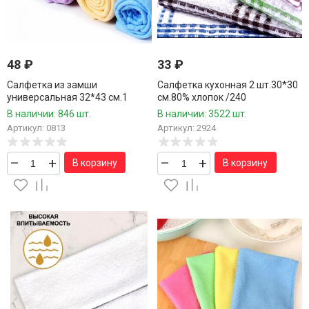
48
₽
33
₽
Салфетка из замши
Салфетка кухонная 2 шт.30*30
универсальная 32*43 см.1
см.80% хлопок /240
шт./140 шт.коробка/
шт.коробка/
В наличии: 846 шт.
В наличии: 3522 шт.
Артикул: 0813
Артикул: 2924
–
+
–
+
В корзину
В корзину