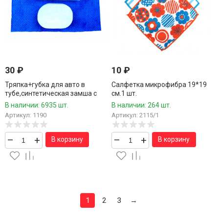
30
₽
10
₽
Тряпка+губка для авто в
Салфетка микрофибра 19*19
тубе,синтетическая замша с
см.1 шт.
термическим тиснением,21*33
В наличии: 6935 шт.
В наличии: 264 шт.
см./100 шт.коробка/1
Артикул: 1190
Артикул: 2115/1
–
+
–
+
В корзину
В корзину
1
2
3
→