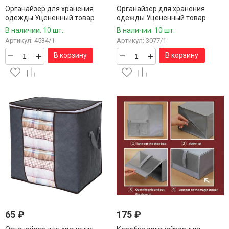
Органайзер для хранения
Органайзер для хранения
одежды Уцененный товар
одежды Уцененный товар
отсутствует бегунок на молнии
отсутствует бегунок на молнии
В наличии: 10 шт.
В наличии: 10 шт.
59*38*35 см.1 шт.
66*48*27 см.1 шт.
Артикул: 4534/1
Артикул: 3077/1
–
+
–
+
В корзину
В корзину
65
₽
175
₽