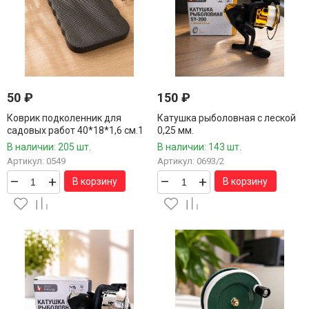
50
₽
150
₽
Коврик подколенник для
Катушка рыболовная с леской
садовых работ 40*18*1,6 см.1
0,25 мм.
шт.
В наличии: 205 шт.
В наличии: 143 шт.
Артикул: 0549
Артикул: 0693/2
–
+
–
+
В корзину
В корзину