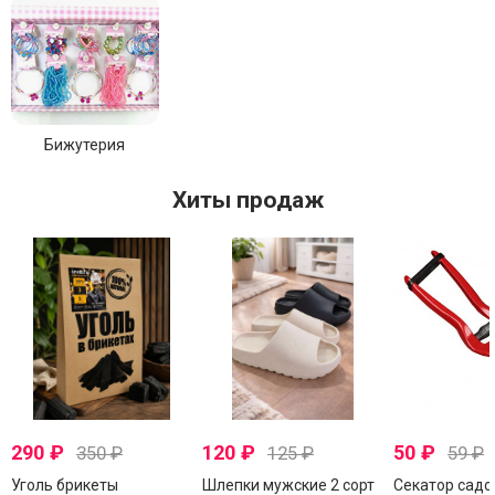
Бижутерия
Хиты продаж
290
₽
120
₽
50
₽
350
₽
125
₽
59
₽
Уголь брикеты
Шлепки мужские 2 сорт
Секатор садо