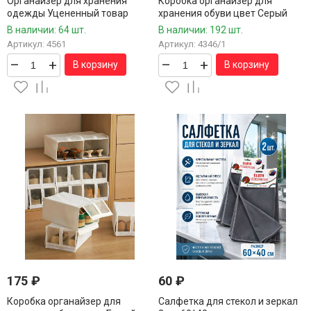
Органайзер для хранения
Коробка органайзер для
одежды Уцененный товар
хранения обуви цвет Серый
отсутствует бегунок на молнии
34*22*16,5 см.1 шт.
В наличии: 64 шт.
В наличии: 192 шт.
29*46*47 см.
Артикул: 4561
Артикул: 4346/1
–
+
–
+
В корзину
В корзину
175
₽
60
₽
Коробка органайзер для
Салфетка для стекол и зеркал