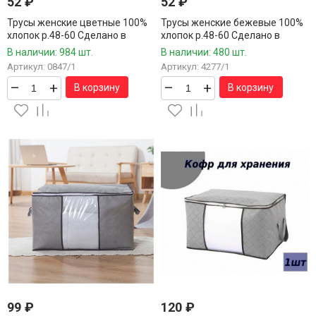
52
₽
52
₽
Трусы женские цветные 100%
Трусы женские бежевые 100%
хлопок р.48-60 Сделано в
хлопок р.48-60 Сделано в
России / 12 шт.в упаковке/ 1
России / 12 шт.в упаковке/ 1
В наличии: 984 шт.
В наличии: 480 шт.
шт.
шт.
Артикул: 0847/1
Артикул: 4277/1
–
+
–
+
В корзину
В корзину
99
₽
120
₽