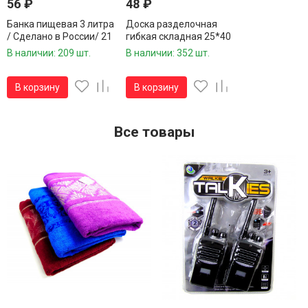
56
₽
48
₽
Банка пищевая 3 литра
Доска разделочная
/ Сделано в России/ 21
гибкая складная 25*40
шт.в упаковке/1 шт.
см./ Сделано в России/
В наличии: 209 шт.
В наличии: 352 шт.
1 шт.
В корзину
В корзину
Все товары