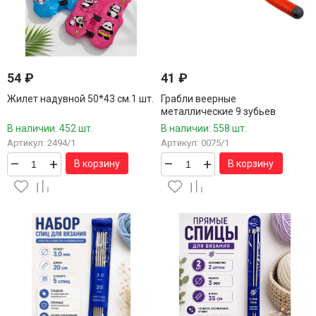
54
₽
41
₽
Жилет надувной 50*43 см.1 шт.
Грабли веерные
металлические 9 зубьев
37,5*15 см.1 шт.
В наличии: 452 шт.
В наличии: 558 шт.
Артикул: 2494/1
Артикул: 0075/1
–
+
–
+
В корзину
В корзину