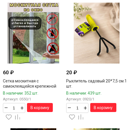
60
₽
20
₽
Сетка москитная с
Рыхлитель садовый 20*7,5 см.1
самоклеящейся крепежной
шт.
лентой 130*150 мм.1 шт.
В наличии: 352 шт.
В наличии: 439 шт.
Артикул: 0550/1
Артикул: 0920/1
–
+
–
+
В корзину
В корзину