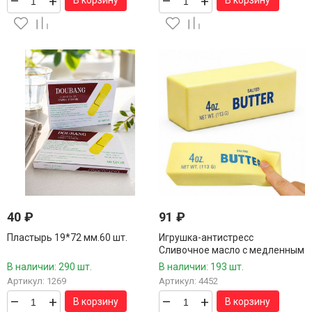
–
+
–
+
В корзину
В корзину
40
₽
91
₽
Пластырь 19*72 мм.60 шт.
Игрушка-антистресс
Сливочное масло с медленным
подъемом 12,5*3,5 см.1 шт./12
В наличии: 290 шт.
В наличии: 193 шт.
шт.в коробке/
Артикул: 1269
Артикул: 4452
–
+
–
+
В корзину
В корзину