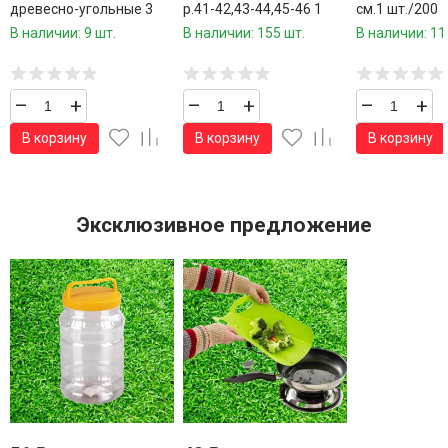
древесно-угольные 3
р.41-42,43-44,45-46 1
см.1 шт./200
кг.5 часов времени
пара / 12 пар в коробке/
шт.коробки/
В наличии: 9 шт.
В наличии: 155 шт.
В наличии: 11
горения
–
+
–
+
–
+
В корзину
В корзину
В корзину
Эксклюзивное предложение