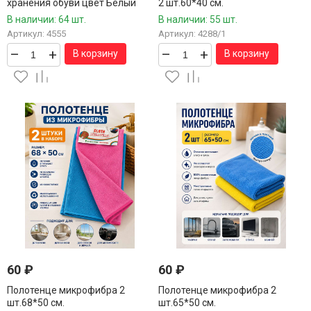
хранения обуви цвет Белый
2 шт.60*40 см.
34*22*16,5 см.1 шт.
В наличии: 64 шт.
В наличии: 55 шт.
Артикул: 4555
Артикул: 4288/1
–
+
–
+
В корзину
В корзину
60
₽
60
₽
Полотенце микрофибра 2
Полотенце микрофибра 2
шт.68*50 см.
шт.65*50 см.