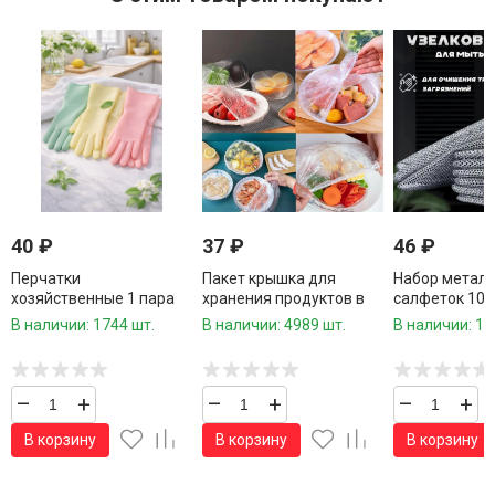
40
₽
37
₽
46
₽
Перчатки
Пакет крышка для
Набор метал
хозяйственные 1 пара
хранения продуктов в
салфеток 10 
сумочке 100 шт.39
см.
В наличии: 1744 шт.
В наличии: 4989 шт.
В наличии: 10
см./600 шт.коробка/
–
+
–
+
–
+
В корзину
В корзину
В корзину