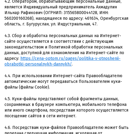
4.2. Оператором, обрабатывающим персональные данные,
является Индивидуальный предприниматель Ахмадулин
Ильнар Рафикович (ОГРНИП: 315565800044128, ИНН:
560200160268), находящееся по адресу: 461634, Оренбургская
область, г. Бугуруслан, ул. Индустриальная, 47.
4.3. Сбор и обработка персональных данных на Интернет-
сайте осуществляется в соответствии с действующим
законодательством и Политикой обработки персональных
данных, доступной для ознакомления на Интернет-сайте по
адресу:
https://cena-optom.ru/pages/politika-v-otnoshenii-
obrabotki-personalnykh-dannykh/
.
4.4. При использовании Интернет-сайта Правообладателю
автоматические могут передаваться Пользователем куки-
файлы (файлы Cookie).
4.5. Куки-файлы представляют собой фрагменты данных,
сохраняемых в браузере компьютера, мобильного телефона
или иного смартфона, посредствам которого осуществляется
посещение сайтов в сети интернет.
4.6. Посредствам куки-файлов Правообладателю может быть
передана следующая информация, исходящая от