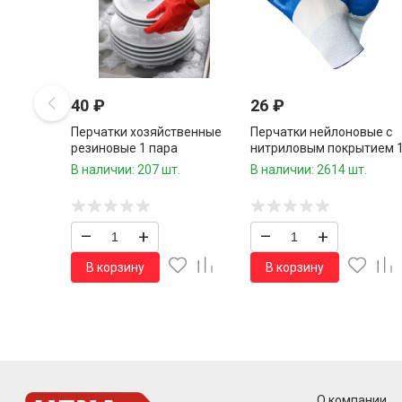
40
₽
26
₽
Перчатки хозяйственные
Перчатки нейлоновые с
резиновые 1 пара
нитриловым покрытием 
пара
В наличии: 207 шт.
В наличии: 2614 шт.
–
+
–
+
В корзину
В корзину
О компании