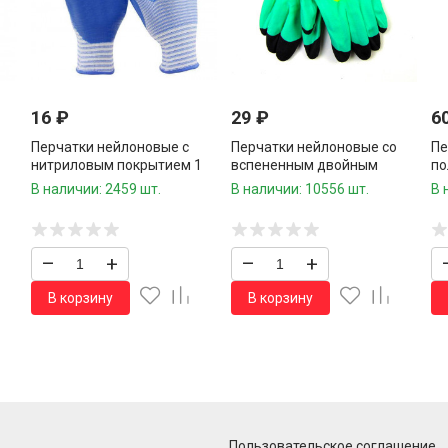
16
₽
29
₽
6
Перчатки нейлоновые с
Перчатки нейлоновые со
Пе
1
нитриловым покрытием 1
вспененным двойным
по
пара /960 шт.коробка/
латексным покрытием 1
В наличии: 2459 шт.
В наличии: 10556 шт.
В 
пара /720 шт.коробка/
–
+
–
+
В корзину
В корзину
Пользовательское соглашение