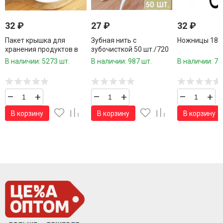
32
₽
27
₽
32
₽
Пакет крышка для
Зубная нить с
Ножницы 18,5 
хранения продуктов в
зубочисткой 50 шт./720
сумочке 100 шт.36
шт.коробка/
В наличии: 5273 шт.
В наличии: 987 шт.
В наличии: 76
см./600 шт.коробка/
–
+
–
+
–
+
В корзину
В корзину
В корзину