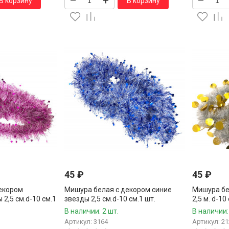
–
+
–
В корзину
В корзину
45
₽
45
₽
екором
Мишура белая с декором синие
Мишура бе
2,5 см.d-10 см.1
звезды 2,5 см.d-10 см.1 шт.
2,5 м. d-10
В наличии: 2 шт.
В наличии:
Артикул: 3164
Артикул: 21