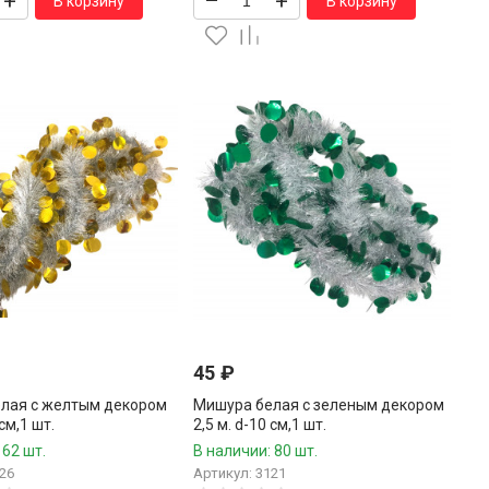
+
–
+
В корзину
В корзину
45
₽
лая с желтым декором
Мишура белая с зеленым декором
 см,1 шт.
2,5 м. d-10 см,1 шт.
 62 шт.
В наличии: 80 шт.
26
Артикул: 3121