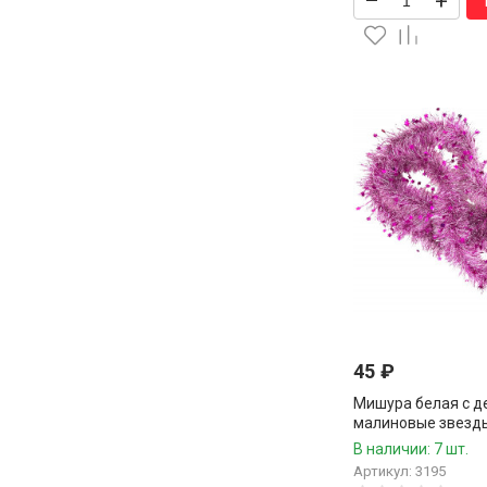
–
+
45
₽
Мишура белая с д
малиновые звезды 
шт.
В наличии: 7 шт.
Артикул: 3195