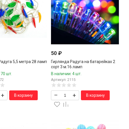
50
₽
адуга 5,5 метра 28 ламп
Гирлянда Радуга на батарейках 2
сорт 3 м.16 ламп
 70 шт.
В наличии: 4 шт.
72
Артикул: 2115
+
–
+
В корзину
В корзину