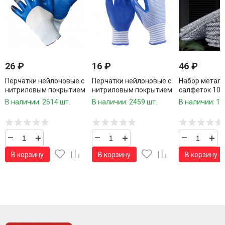
26
₽
16
₽
46
₽
Перчатки нейлоновые с
Перчатки нейлоновые с
Набор метал
нитриловым покрытием
нитриловым покрытием
салфеток 10 
1 пара
1 пара /960 шт.коробка/
см.
В наличии: 2614 шт.
В наличии: 2459 шт.
В наличии: 10
–
+
–
+
–
+
В корзину
В корзину
В корзину