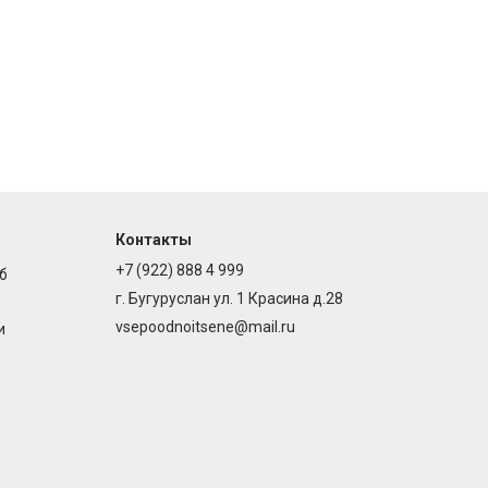
Контакты
+7 (922) 888 4 999
б
г. Бугуруслан ул. 1 Красина д.28
vsepoodnoitsene@mail.ru
и