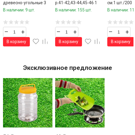
древесно-угольные 3
р.41-42,43-44,45-46 1
см.1 шт./200
кг.5 часов времени
пара / 12 пар в коробке/
шт.коробки/
В наличии: 9 шт.
В наличии: 155 шт.
В наличии: 11
горения
–
+
–
+
–
+
В корзину
В корзину
В корзину
Эксклюзивное предложение