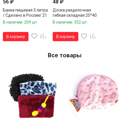
56
₽
48
₽
Банка пищевая 3 литра
Доска разделочная
/ Сделано в России/ 21
гибкая складная 25*40
шт.в упаковке/1 шт.
см./ Сделано в России/
В наличии: 209 шт.
В наличии: 352 шт.
1 шт.
В корзину
В корзину
Все товары