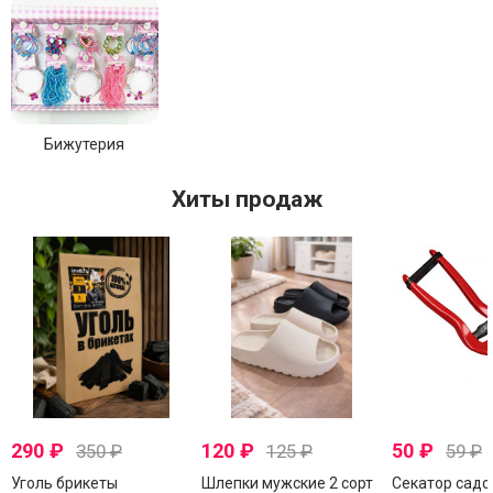
Бижутерия
Хиты продаж
290
₽
120
₽
50
₽
350
₽
125
₽
59
₽
Уголь брикеты
Шлепки мужские 2 сорт
Секатор садо