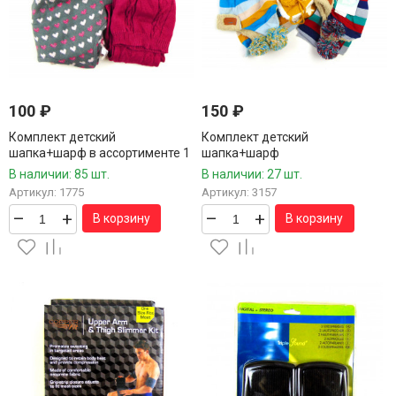
100
₽
150
₽
Комплект детский
Комплект детский
шапка+шарф в ассортименте 1
шапка+шарф
шт.
В наличии: 85 шт.
В наличии: 27 шт.
Артикул: 1775
Артикул: 3157
–
+
–
+
В корзину
В корзину