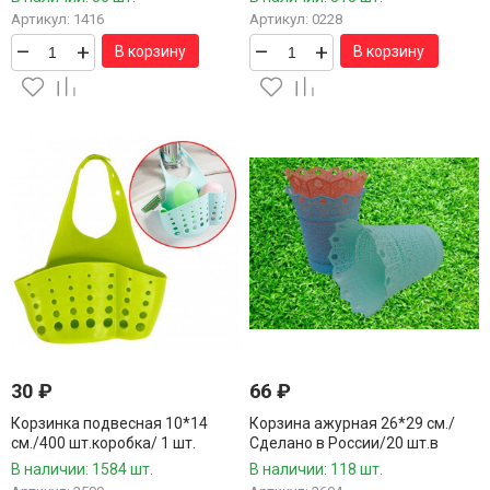
Артикул: 1416
Артикул: 0228
–
+
–
+
В корзину
В корзину
30
₽
66
₽
Корзинка подвесная 10*14
Корзина ажурная 26*29 см./
см./400 шт.коробка/ 1 шт.
Сделано в России/20 шт.в
упаковке/ 1 шт.
В наличии: 1584 шт.
В наличии: 118 шт.