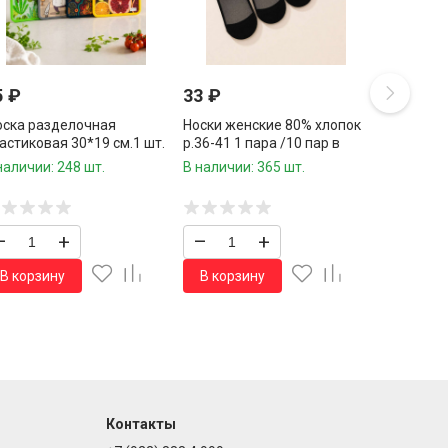
5
₽
33
₽
ска разделочная
Носки женские 80% хлопок
астиковая 30*19 см.1 шт.
р.36-41 1 пара /10 пар в
упаковке/
наличии: 248 шт.
В наличии: 365 шт.
–
+
–
+
В корзину
В корзину
Контакты