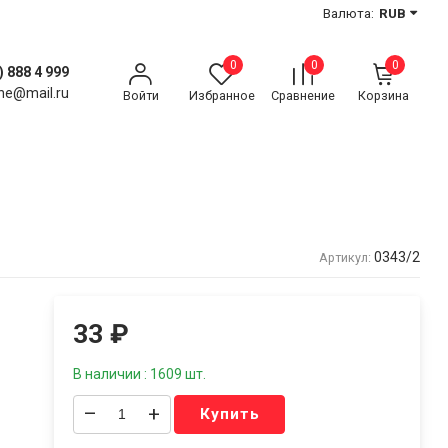
Валюта:
RUB
0
0
0
) 888 4 999
ne@mail.ru
Войти
Избранное
Сравнение
Корзина
0343/2
Артикул:
33
₽
В наличии : 1609 шт.
–
+
Купить