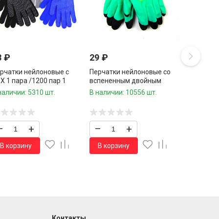
3
₽
29
₽
рчатки нейлоновые с
Перчатки нейлоновые со
Х 1 пара /1200 пар 1
вспененным двойным
робка/
латексным покрытием 1
наличии: 5310 шт.
В наличии: 10556 шт.
пара /720 шт.коробка/
–
+
–
+
В корзину
В корзину
Контакты