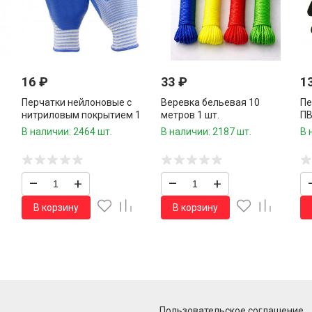
16
₽
33
₽
1
Перчатки нейлоновые с
Веревка бельевая 10
Пе
1
нитриловым покрытием 1
метров 1 шт.
ПВ
пара /960 шт.коробка/
ко
В наличии: 2464 шт.
В наличии: 2187 шт.
В 
–
+
–
+
В корзину
В корзину
Пользовательское соглашение