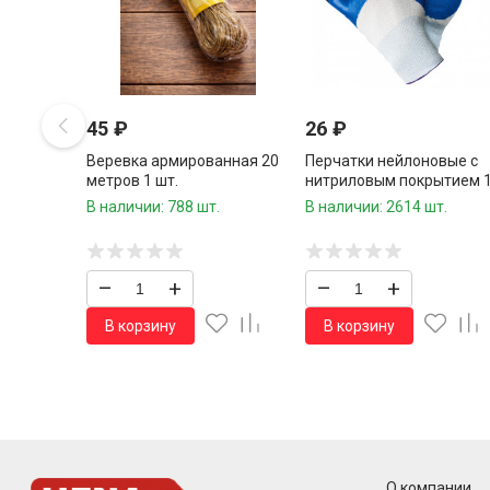
45
₽
26
₽
Веревка армированная 20
Перчатки нейлоновые с
метров 1 шт.
нитриловым покрытием 
пара
В наличии: 788 шт.
В наличии: 2614 шт.
–
+
–
+
В корзину
В корзину
О компании