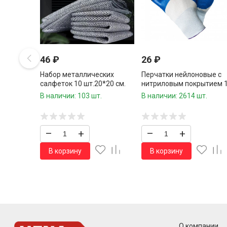
46
₽
26
₽
Набор металлических
Перчатки нейлоновые с
салфеток 10 шт.20*20 см.
нитриловым покрытием 
пара
В наличии: 103 шт.
В наличии: 2614 шт.
–
+
–
+
В корзину
В корзину
О компании