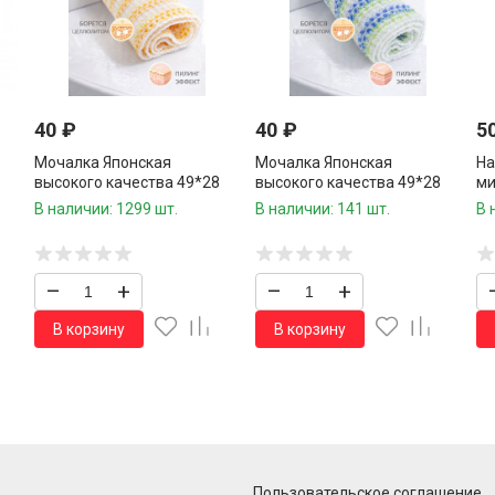
40
₽
40
₽
5
Мочалка Японская
Мочалка Японская
На
1
высокого качества 49*28
высокого качества 49*28
ми
см.1 шт./200 шт.коробка/
см.1 шт./200 шт.коробка/
см
В наличии: 1299 шт.
В наличии: 141 шт.
В 
–
+
–
+
В корзину
В корзину
Пользовательское соглашение