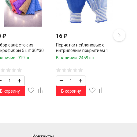
0
₽
16
₽
бор салфеток из
Перчатки нейлоновые с
крофибры 5 шт.30*30
нитриловым покрытием 1
./84 шт.коробка/
пара /960 шт.коробка/
наличии: 919 шт.
В наличии: 2459 шт.
–
+
–
+
В корзину
В корзину
Контакты