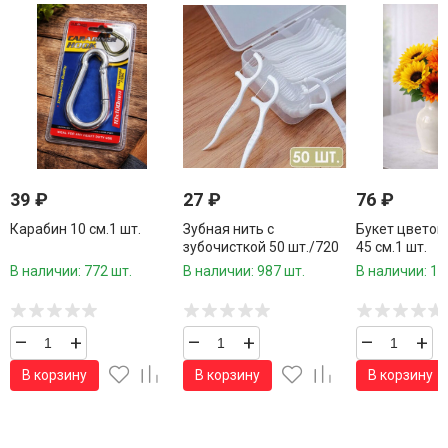
39
₽
27
₽
76
₽
Карабин 10 см.1 шт.
Зубная нить с
Букет цветов
зубочисткой 50 шт./720
45 см.1 шт.
шт.коробка/
В наличии: 772 шт.
В наличии: 987 шт.
В наличии: 11
–
+
–
+
–
+
В корзину
В корзину
В корзину