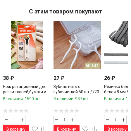
C этим товаром покупают
38
₽
27
₽
26
₽
Нож ротационный для
Зубная нить с
Резинка бель
резки тканей,бумаги и
зубочисткой 50 шт./720
белая 8 мм.8
других материалов 14,5
шт.коробка/
/960 шт.коро
В наличии: 1590 шт.
В наличии: 987 шт.
В наличии: 12
см.1 шт.
–
+
–
+
–
+
В корзину
В корзину
В корзину