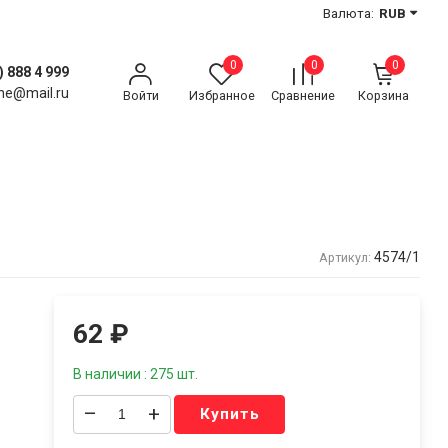
Валюта:
RUB
0
0
0
) 888 4 999
ne@mail.ru
Войти
Избранное
Сравнение
Корзина
4574/1
Артикул:
62
₽
В наличии : 275 шт.
–
+
Купить