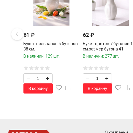
61
₽
62
₽
Букет тюльпанов 5 бутонов
Букет цветов 7 бутонов 1
38 см.
см.размер бутона 41
см.высота букета
В наличии: 129 шт.
В наличии: 277 шт.
–
+
–
+
В корзину
В корзину
О компании