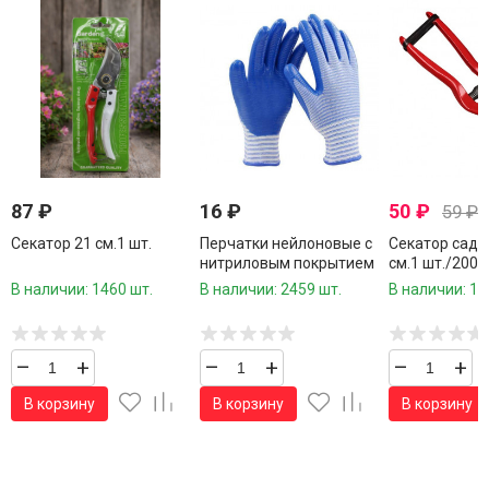
87
₽
16
₽
50
₽
59
₽
Секатор 21 см.1 шт.
Перчатки нейлоновые с
Секатор садо
нитриловым покрытием
см.1 шт./200
1 пара /960 шт.коробка/
шт.коробки/
В наличии: 1460 шт.
В наличии: 2459 шт.
В наличии: 11
–
+
–
+
–
+
В корзину
В корзину
В корзину