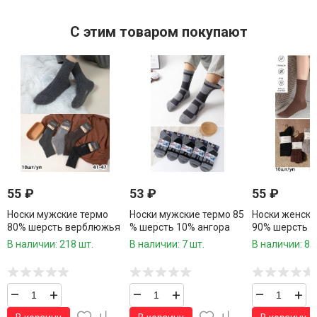
C этим товаром покупают
55
₽
53
₽
55
₽
Носки мужские термо
Носки мужские термо 85
Носки женски
80% шерсть верблюжья
% шерсть 10% ангора
90% шерсть л
р.41-47 /10 пар в
р.41-47 / 10 пар в
41 / 10 пар в
В наличии: 218 шт.
В наличии: 7 шт.
В наличии: 85
упаковке / 1 пара
упаковке/1 пара
пара
–
+
–
+
–
+