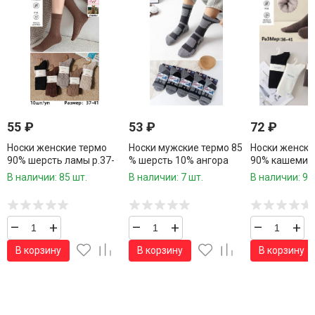
55
₽
53
₽
72
₽
Носки женские термо
Носки мужские термо 85
Носки женски
90% шерсть ламы р.37-
% шерсть 10% ангора
90% кашемир 
41 / 10 пар в упаковке/1
р.41-47 / 10 пар в
10 пар в упак
В наличии: 85 шт.
В наличии: 7 шт.
В наличии: 94
пара
упаковке/1 пара
пара
–
+
–
+
–
+
В корзину
В корзину
В корзину