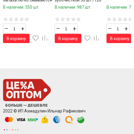
запаха легко смываются
зубочисткой 50 шт./720
24 цвета /48
шт.коробка/
В наличии: 350 шт.
В наличии: 987 шт.
В наличии: 76
шт.коробка/
–
+
–
+
–
+
В корзину
В корзину
В корзину
2022 © ИП Ахмадулин Ильнар Рафикович