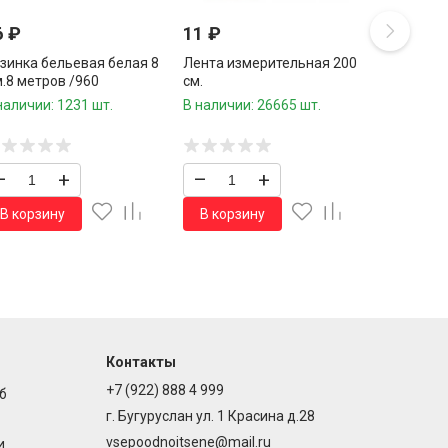
6
₽
11
₽
зинка бельевая белая 8
Лента измерительная 200
.8 метров /960
см.
.коробка/
наличии: 1231 шт.
В наличии: 26665 шт.
–
+
–
+
В корзину
В корзину
Контакты
+7 (922) 888 4 999
б
г. Бугуруслан ул. 1 Красина д.28
vsepoodnoitsene@mail.ru
и