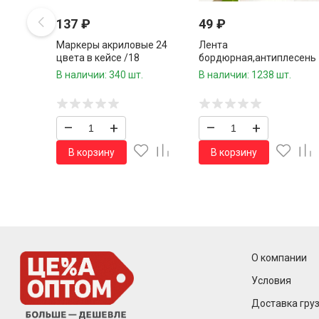
137
₽
49
₽
Маркеры акриловые 24
Лента
цвета в кейсе /18
бордюрная,антиплесень
шт.коробка/
3,2 м.*37 мм.
В наличии: 340 шт.
В наличии: 1238 шт.
–
+
–
+
В корзину
В корзину
О компании
Условия
Доставка груз