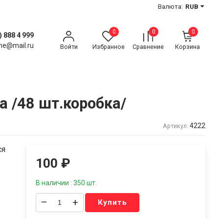
Валюта:
RUB
0
0
0
) 888 4 999
ne@mail.ru
Войти
Избранное
Сравнение
Корзина
 /48 шт.коробка/
4222
Артикул:
ся
100
₽
В наличии : 350 шт.
–
+
Купить