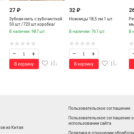
27
₽
32
₽
2
Зубная нить с зубочисткой
Ножницы 18,5 см.1 шт.
Ре
50 шт./720 шт.коробка/
мм
шт
В наличии: 987 шт.
В наличии: 767 шт.
В 
–
+
–
+
В корзину
В корзину
Пользовательское соглашение
Пользовательское соглашение о
использовании сайта
ов из Китая
Политика в отношении обработк