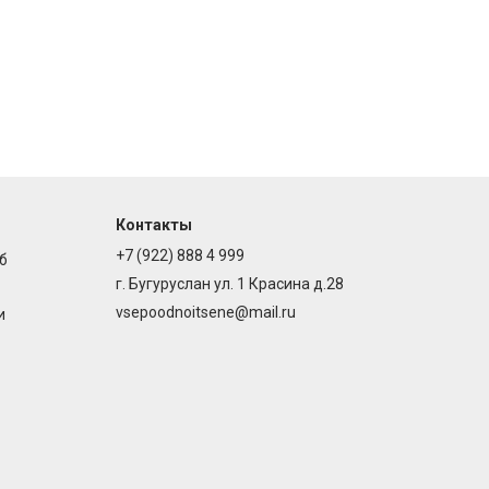
Контакты
+7 (922) 888 4 999
б
г. Бугуруслан ул. 1 Красина д.28
vsepoodnoitsene@mail.ru
и