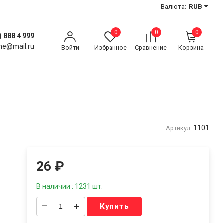
Валюта:
RUB
0
0
0
) 888 4 999
ne@mail.ru
Войти
Избранное
Сравнение
Корзина
1101
Артикул:
26
₽
В наличии : 1231 шт.
–
+
Купить