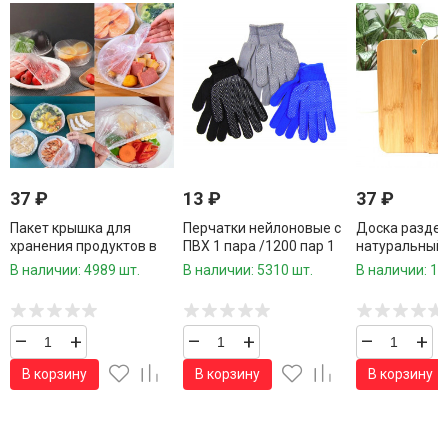
37
₽
13
₽
37
₽
Пакет крышка для
Перчатки нейлоновые с
Доска разде
хранения продуктов в
ПВХ 1 пара /1200 пар 1
натуральный
сумочке 100 шт.39
коробка/
220 * 140 * 0,
В наличии: 4989 шт.
В наличии: 5310 шт.
В наличии: 17
см./600 шт.коробка/
шт./300 шт.к
–
+
–
+
–
+
В корзину
В корзину
В корзину