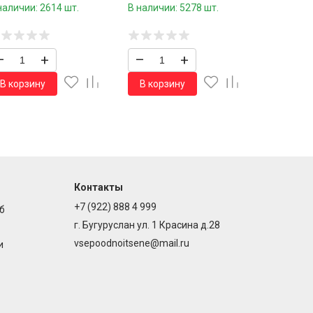
ра
коробка/
наличии: 2614 шт.
В наличии: 5278 шт.
–
+
–
+
В корзину
В корзину
Контакты
+7 (922) 888 4 999
б
г. Бугуруслан ул. 1 Красина д.28
vsepoodnoitsene@mail.ru
и