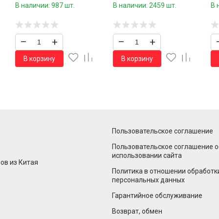
0
пара /960 шт.коробка/
па
В наличии: 987 шт.
В наличии: 2459 шт.
В 
–
+
–
+
В корзину
В корзину
Пользовательское соглашение
Пользовательское соглашение о
использовании сайта
ов из Китая
Политика в отношении обработк
персональных данных
Гарантийное обслуживание
Возврат, обмен