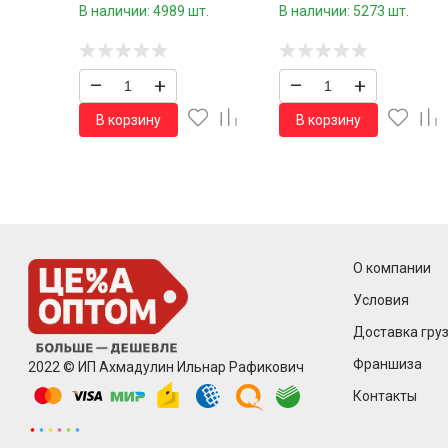
сумочке 100 шт.39 см./600
сумочке 100 шт.36 см./60
В наличии: 4989 шт.
В наличии: 5273 шт.
шт.коробка/
шт.коробка/
–
+
–
+
В корзину
В корзину
О компании
Условия
Доставка груз
Франшиза
2022 © ИП Ахмадулин Ильнар Рафикович
Контакты