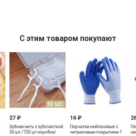
C этим товаром покупают
27
₽
16
₽
2
Зубная нить с зубочисткой
Перчатки нейлоновые с
Пе
50 шт./720 шт.коробка/
нитриловым покрытием 1
ни