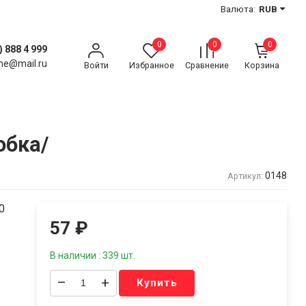
Валюта:
RUB
0
0
0
) 888 4 999
ne@mail.ru
Войти
Избранное
Сравнение
Корзина
обка/
0148
Артикул:
0
57
₽
В наличии : 339 шт.
–
+
Купить