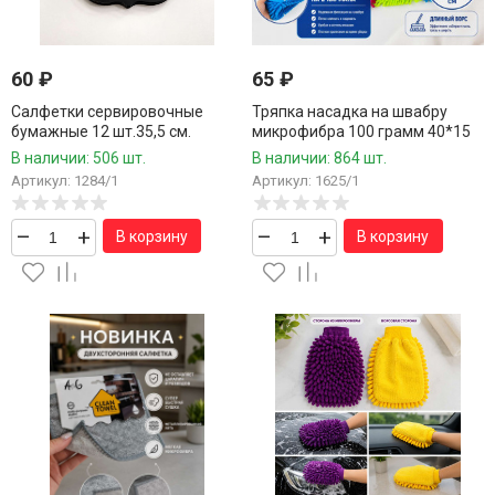
60
₽
65
₽
Салфетки сервировочные
Тряпка насадка на швабру
бумажные 12 шт.35,5 см.
микрофибра 100 грамм 40*15
см.1 шт./200 шт.коробка/
В наличии: 506 шт.
В наличии: 864 шт.
Артикул: 1284/1
Артикул: 1625/1
–
+
–
+
В корзину
В корзину