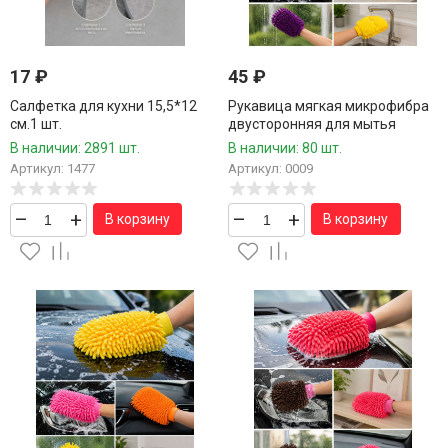
17
₽
45
₽
Салфетка для кухни 15,5*12
Рукавица мягкая микрофибра
см.1 шт.
двусторонняя для мытья
автомобилей и других
В наличии: 2891 шт.
В наличии: 80 шт.
поверхностей 14*20 см.1 шт.
Артикул: 1477
Артикул: 0009
–
+
–
+
В корзину
В корзину