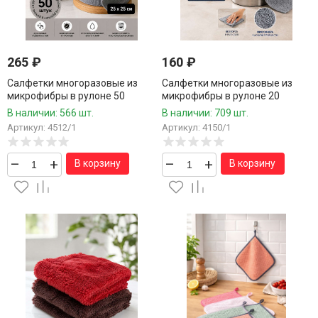
265
₽
160
₽
Салфетки многоразовые из
Салфетки многоразовые из
микрофибры в рулоне 50
микрофибры в рулоне 20
шт.25*25 см.1 рулон / 36 шт.в
шт.25*25 см.1 рулон / 48 шт.в
В наличии: 566 шт.
В наличии: 709 шт.
коробке/
коробке/
Артикул: 4512/1
Артикул: 4150/1
–
+
–
+
В корзину
В корзину