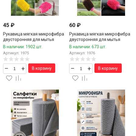
45
₽
60
₽
Рукавица мягкая микрофибра
Рукавица мягкая микрофибра
двусторонняя для мытья
двусторонняя для мытья
автомобилей и других
автомобилей и других
В наличии: 1902 шт.
В наличии: 673 шт.
поверхностей 16*18 см.1 шт.
поверхностей 18*23 см.1 шт.
Артикул: 1975
Артикул: 1976
–
+
–
+
В корзину
В корзину