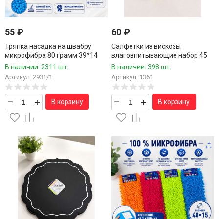
55
₽
60
₽
Тряпка насадка на швабру
Салфетки из вискозы
микрофибра 80 грамм 39*14
влаговпитывающие набор 45
см.1 шт./240 шт.коробка/
шт.15*15 см.
В наличии: 2311 шт.
В наличии: 398 шт.
Артикул: 2931/1
Артикул: 1361
–
+
–
+
В корзину
В корзину