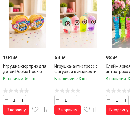
104
₽
59
₽
98
₽
Игрушка-сюрприз для
Игрушка-антистресс с
Слайм яркая 
детей Pookie Pookie
фигуркой в жидкости
антистресс д
Dumpling Surprise
«Глазик»
В наличии: 50 шт.
В наличии: 53 шт.
В наличии: 31
–
+
–
+
–
+
В корзину
В корзину
В корзину