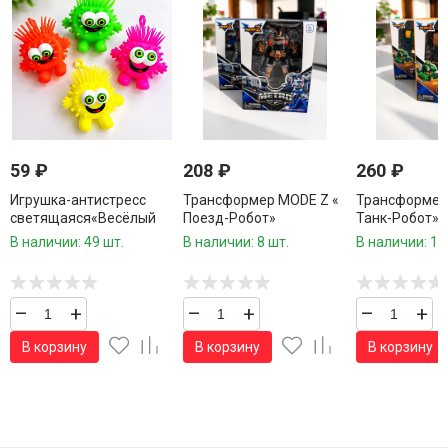
59
₽
208
₽
260
₽
Игрушка-антистресс
Трансформер MODE Z «
Трансформер
светящаяся«Весёлый
Поезд-Робот»
Танк-Робот»
Монстрик»1 шт.
В наличии: 49 шт.
В наличии: 8 шт.
В наличии: 10
–
+
–
+
–
+
В корзину
В корзину
В корзину