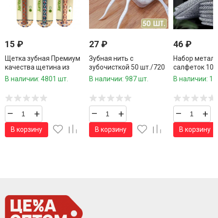
15
₽
27
₽
46
₽
Щетка зубная Премиум
Зубная нить с
Набор метал
качества щетина из
зубочисткой 50 шт./720
салфеток 10 
бамбука.оригинальный
шт.коробка/
см.
В наличии: 4801 шт.
В наличии: 987 шт.
В наличии: 10
дизайн 18 см.1 шт.
–
+
–
+
–
+
В корзину
В корзину
В корзину