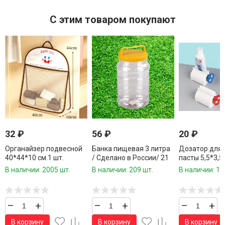
C этим товаром покупают
32
₽
56
₽
20
₽
Органайзер подвесной
Банка пищевая 3 литра
Дозатор для 
40*44*10 см.1 шт.
/ Сделано в России/ 21
пасты 5,5*3,5
шт.в упаковке/1 шт.
шт./600 шт.к
В наличии: 2005 шт.
В наличии: 209 шт.
В наличии: 18
–
+
–
+
–
+
В корзину
В корзину
В корзину