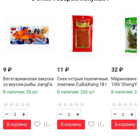
9
₽
11
₽
32
₽
Вегетарианская закуска
Снек острые пшеничные
Маринованны
со вкусом рыбы JiangFa
ломтики ZuiBaXiang 18 г
100г ShengYu
20 г
В наличии: 26 шт.
В наличии: 266 шт.
В наличии: 22
–
+
–
+
–
+
В корзину
В корзину
В корзину