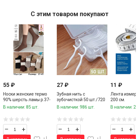
C этим товаром покупают
55
₽
27
₽
11
₽
Носки женские термо
Зубная нить с
Лента измер
90% шерсть ламы р.37-
зубочисткой 50 шт./720
200 см.
41 / 10 пар в упаковке/1
шт.коробка/
В наличии: 85 шт.
В наличии: 986 шт.
В наличии: 26
пара
–
+
–
+
–
+