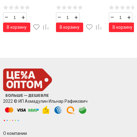
–
+
–
+
–
+
В корзину
В корзину
В корзину
2022 © ИП Ахмадулин Ильнар Рафикович
О компании