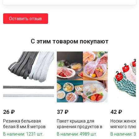
Оставить отзыв
C этим товаром покупают
26
₽
37
₽
42
₽
Резинка бельевая
Пакет крышка для
Носки женски
белая 8 мм.8 метров
хранения продуктов в
мягкого плю
/960 шт.коробка/
сумочке 100 шт.39
флиса 1 пара
В наличии: 1231 шт.
В наличии: 4989 шт.
В наличии: 38
см./600 шт.коробка/