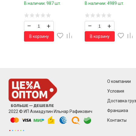
сумочке 100 шт.39 см./60
В наличии: 987 шт.
В наличии: 4989 шт.
шт.коробка/
–
+
–
+
В корзину
В корзину
О компании
Условия
Доставка груз
Франшиза
2022 © ИП Ахмадулин Ильнар Рафикович
Контакты