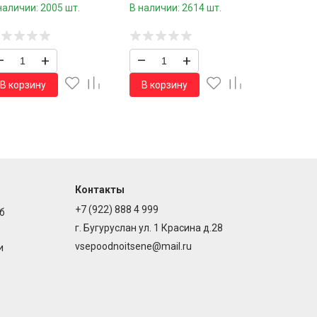
пара
наличии: 2005 шт.
В наличии: 2614 шт.
–
+
–
+
В корзину
В корзину
Контакты
+7 (922) 888 4 999
б
г. Бугуруслан ул. 1 Красина д.28
vsepoodnoitsene@mail.ru
и