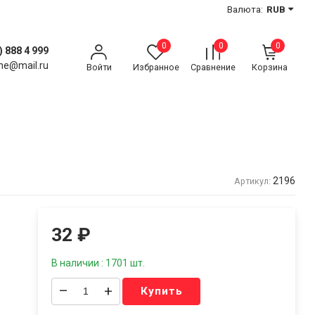
Валюта:
RUB
0
0
0
) 888 4 999
ne@mail.ru
Войти
Избранное
Сравнение
Корзина
2196
Артикул:
32
₽
В наличии : 1701 шт.
–
+
Купить