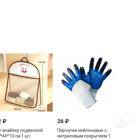
2
₽
26
₽
ганайзер подвесной
Перчатки нейлоновые с
*44*10 см.1 шт.
нитриловым покрытием 1