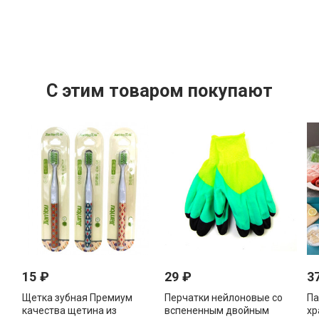
C этим товаром покупают
15
₽
29
₽
3
Щетка зубная Премиум
Перчатки нейлоновые со
Па
качества щетина из
вспененным двойным
хр