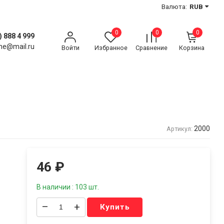
Валюта:
RUB
0
0
0
) 888 4 999
ne@mail.ru
Войти
Избранное
Сравнение
Корзина
2000
Артикул:
46
₽
В наличии : 103 шт.
–
+
Купить