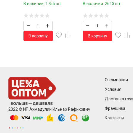
140 * 0,4 мм.1 шт./300
В наличии: 1755 шт.
В наличии: 2613 шт.
шт.коробка/
–
+
–
+
В корзину
В корзину
О компании
Условия
Доставка груз
Франшиза
2022 © ИП Ахмадулин Ильнар Рафикович
Контакты