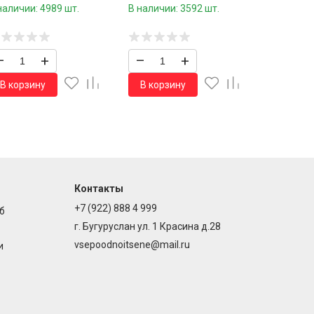
мочке 100 шт.39 см./600
см./400 шт.коробка/
наличии: 4989 шт.
В наличии: 3592 шт.
.коробка/
–
+
–
+
В корзину
В корзину
Контакты
+7 (922) 888 4 999
б
г. Бугуруслан ул. 1 Красина д.28
vsepoodnoitsene@mail.ru
и