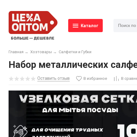
Каталог
Главная
→
Хозтовары
→
Салфетки и Губки
Набор металлических салфе
Оставить отзыв
В избранное
В сравн