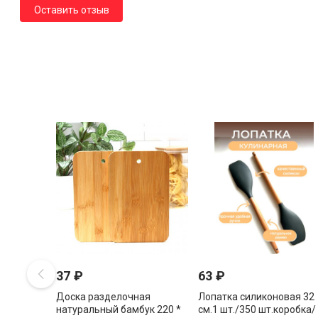
Оставить отзыв
37
₽
63
₽
Доска разделочная
Лопатка силиконовая 32
натуральный бамбук 220 *
см.1 шт./350 шт.коробка/