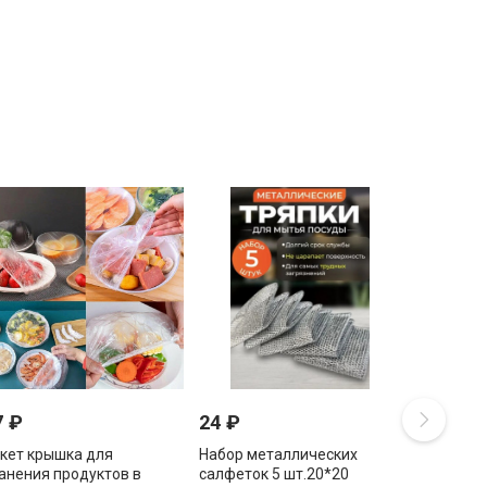
7
₽
24
₽
кет крышка для
Набор металлических
анения продуктов в
салфеток 5 шт.20*20