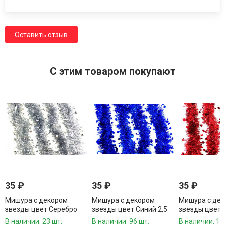
Оставить отзыв
C этим товаром покупают
35
₽
35
₽
35
₽
Мишура с декором
Мишура с декором
Мишура с де
звезды цвет Серебро
звезды цвет Синий 2,5
звезды цвет 
2,5 метра d-10 см.1 шт.
метра d-10 см.1 шт.
2,5 метра d-10
В наличии: 23 шт.
В наличии: 96 шт.
В наличии: 17