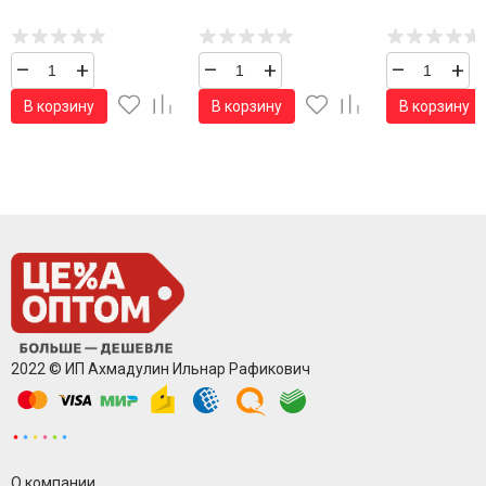
–
+
–
+
–
+
В корзину
В корзину
В корзину
2022 © ИП Ахмадулин Ильнар Рафикович
О компании