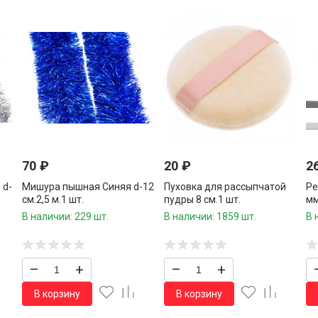
70
₽
20
₽
2
 d-
Мишура пышная Синяя d-12
Пуховка для рассыпчатой
Ре
см.2,5 м.1 шт.
пудры 8 см.1 шт.
мм
шт
В наличии: 229 шт.
В наличии: 1859 шт.
В 
–
+
–
+
В корзину
В корзину