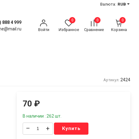
Валюта:
RUB
0
0
0
) 888 4 999
ne@mail.ru
Войти
Избранное
Сравнение
Корзина
2424
Артикул:
70
₽
В наличии : 262 шт.
–
+
Купить