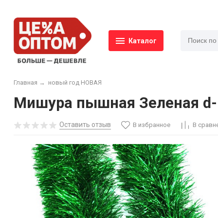
Каталог
Главная
→
новый год НОВАЯ
Мишура пышная Зеленая d-1
Оставить отзыв
В избранное
В сравн