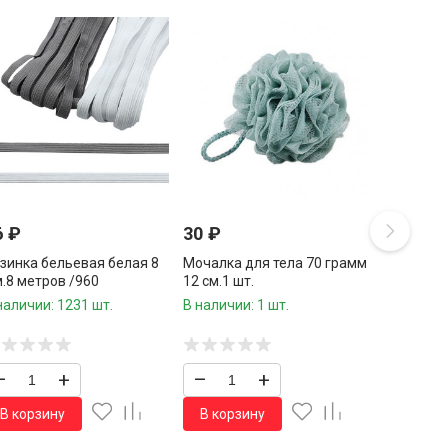
6
₽
30
₽
зинка бельевая белая 8
Мочалка для тела 70 грамм
.8 метров /960
12 см.1 шт.
.коробка/
наличии: 1231 шт.
В наличии: 1 шт.
–
+
–
+
В корзину
В корзину