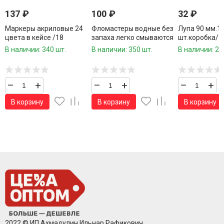
137
₽
100
₽
32
₽
Маркеры акриловые 24
Фломастеры водные без
Лупа 90 мм.1 
цвета в кейсе /18
запаха легко смываются
шт.коробка/
шт.коробка/
24 цвета /48
В наличии: 340 шт.
В наличии: 350 шт.
В наличии: 27
шт.коробка/
–
+
–
+
–
+
В корзину
В корзину
В корзину
2022 © ИП Ахмадулин Ильнар Рафикович