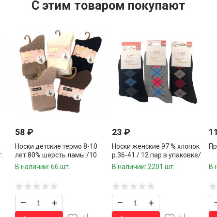
C этим товаром покупают
58
₽
23
₽
1
Носки детские термо 8-10
Носки женские 97 % хлопок
Пр
.
лет 80% шерсть ламы /10
р.36-41 / 12 пар в упаковке/
пар в упаковке / 1 пара
1 пара
В наличии: 66 шт.
В наличии: 2201 шт.
В 
–
+
–
+