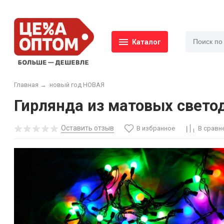
Каталог
Главная
→
новый год НОВАЯ
Гирлянда из матовых светод
Оставить отзыв
В избранное
В сравн