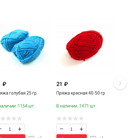
1
₽
21
₽
яжа голубая 25 гр.
Пряжа красная 40-50 гр.
наличии: 1154 шт.
В наличии: 1471 шт.
–
+
–
+