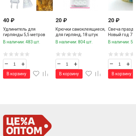
40
₽
20
₽
20
₽
Удлинитель для
Крючки самоклеящиеся,
Свеча празд
гирлянды 5,5 метров
для гирлянд, 18 штук
Новый год 7 с
В наличии: 483 шт.
В наличии: 804 шт.
В наличии: 59
–
+
–
+
–
+
В корзину
В корзину
В корзину