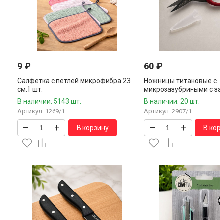
9
₽
60
₽
Салфетка с петлей микрофибра 23
Ножницы титановые с
см.1 шт.
микрозазубриными с 
колпачком 17,5 см.1 шт
В наличии: 5143 шт.
В наличии: 20 шт.
Артикул: 1269/1
Артикул: 2907/1
–
+
–
+
В корзину
В ко