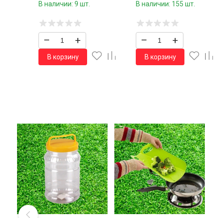
времени горения
12 пар в коробке/
В наличии: 9 шт.
В наличии: 155 шт.
–
+
–
+
В корзину
В корзину