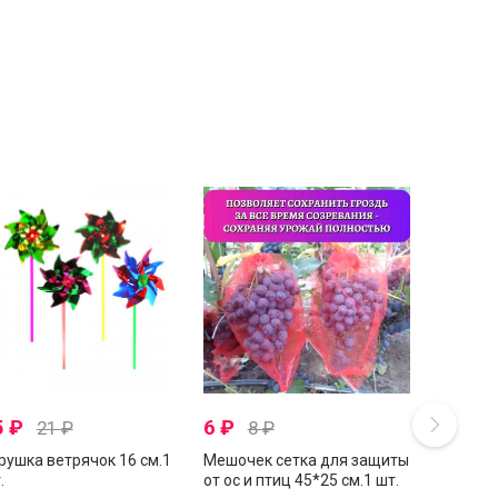
5
₽
6
₽
21
₽
8
₽
рушка ветрячок 16 см.1
Мешочек сетка для защиты
.
от ос и птиц 45*25 см.1 шт.