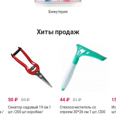
Бижутерия
Хиты продаж
50
₽
44
₽
1
59
₽
51
₽
Секатор садовый 19 см.1
Стеклоочиститель со
Иг
а /
шт./200 шт.коробки/
спреем 30*26 см.1 шт./200
шт