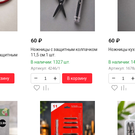
60
₽
60
₽
Ножницы с защитным колпачком
Ножницы кухо
защитным
11,5 см.1 шт.
.
В наличии: 1327 шт.
В наличии: 1
Артикул: 4246/1
Артикул: 1678
–
+
–
+
рзину
В корзину