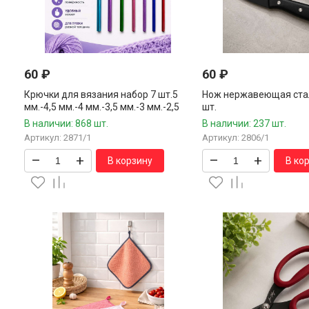
60
₽
60
₽
Крючки для вязания набор 7 шт.5
Нож нержавеющая стал
мм.-4,5 мм.-4 мм.-3,5 мм.-3 мм.-2,5
шт.
мм.-2 мм.
В наличии: 868 шт.
В наличии: 237 шт.
Артикул: 2871/1
Артикул: 2806/1
–
+
–
+
В корзину
В ко