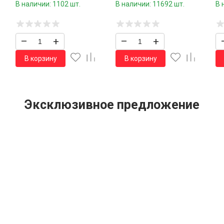
шт.коробка/
В наличии: 1102 шт.
В наличии: 11692 шт.
В 
–
+
–
+
В корзину
В корзину
Эксклюзивное предложение