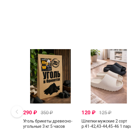
290
₽
120
₽
350
₽
125
₽
Уголь брикеты древесно-
Шлепки мужские 2 сорт
угольные 3 кг.5 часов
р.41-42,43-44,45-46 1 пар