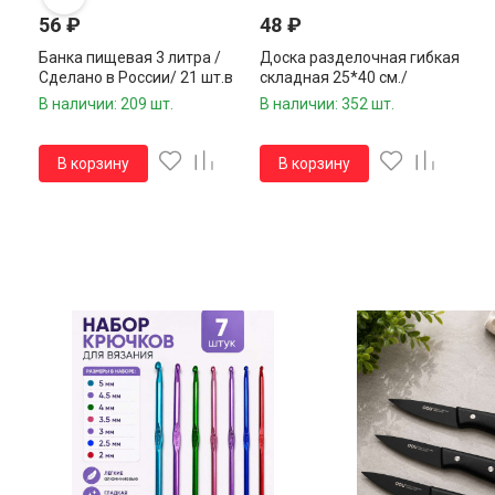
56
₽
48
₽
Банка пищевая 3 литра /
Доска разделочная гибкая
Сделано в России/ 21 шт.в
складная 25*40 см./
упаковке/1 шт.
Сделано в России/ 1 шт.
В наличии: 209 шт.
В наличии: 352 шт.
В корзину
В корзину