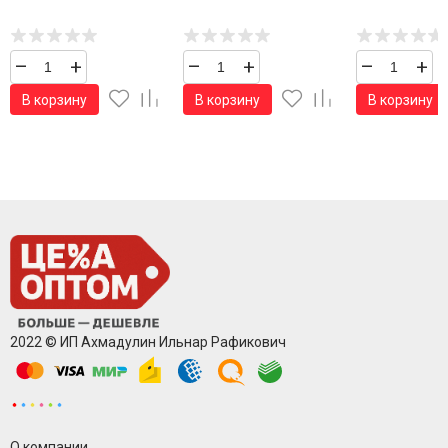
упаковке/ 1 шт.
–
+
–
+
–
+
В корзину
В корзину
В корзину
2022 © ИП Ахмадулин Ильнар Рафикович
О компании