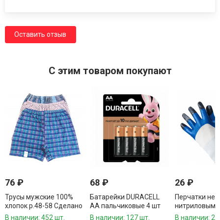
Оставить отзыв
C этим товаром покупают
76
₽
68
₽
26
₽
Трусы мужские 100%
Батарейки DURACELL
Перчатки ней
хлопок р.48-58 Сделано
АА пальчиковые 4 шт
нитриловым 
в России / 12 шт.в
1 пара
В наличии: 452 шт.
В наличии: 127 шт.
В наличии: 26