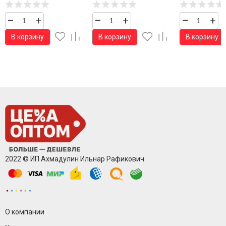
–
+
–
+
–
+
В корзину
В корзину
В корзину
2022 © ИП Ахмадулин Ильнар Рафикович
О компании