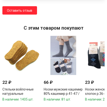
Оставить отзыв
C этим товаром покупают
22
₽
66
₽
23
₽
Стельки войлочные
Носки мужские кашемир
Носки женски
натуральные
80% кашемир р.41-47 /
хлопок р.36-41
утолщенные р.41-48 1
10 пар в упаковке/ 1
упаковке/ 1 п
В наличии: 1405 шт.
В наличии: 81 шт.
В наличии: 22
пара
пара