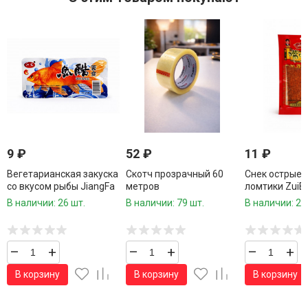
9
₽
52
₽
11
₽
Вегетарианская закуска
Скотч прозрачный 60
Снек острые
со вкусом рыбы JiangFa
метров
ломтики ZuiBa
20 г
В наличии: 26 шт.
В наличии: 79 шт.
В наличии: 26
–
+
–
+
–
+
В корзину
В корзину
В корзину