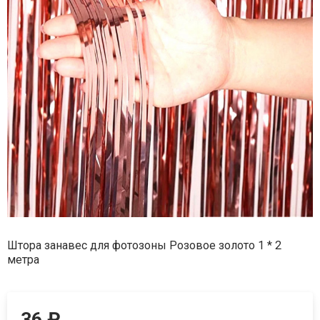
Штора занавес для фотозоны Розовое золото 1 * 2
метра
36
₽