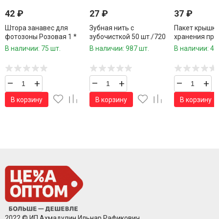
42
₽
27
₽
37
₽
Штора занавес для
Зубная нить с
Пакет крышка
фотозоны Розовая 1 *
зубочисткой 50 шт./720
хранения про
2,5 метра
шт.коробка/
сумочке 100 
В наличии: 75 шт.
В наличии: 987 шт.
В наличии: 49
см./600 шт.ко
–
+
–
+
–
+
В корзину
В корзину
В корзину
2022 © ИП Ахмадулин Ильнар Рафикович