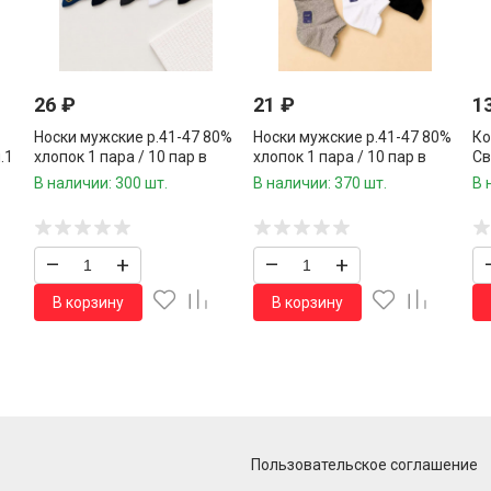
26
₽
21
₽
1
Носки мужские р.41-47 80%
Носки мужские р.41-47 80%
Ко
.1
хлопок 1 пара / 10 пар в
хлопок 1 пара / 10 пар в
Св
упаковке/
упаковке/
В наличии: 300 шт.
В наличии: 370 шт.
В 
–
+
–
+
В корзину
В корзину
Пользовательское соглашение