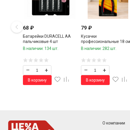
68
₽
79
₽
Батарейки DURACELL АА
Кусачки
пальчиковые 4 шт
профессиональные 18 см
шт.
В наличии: 134 шт.
В наличии: 282 шт.
–
+
–
+
В корзину
В корзину
О компании