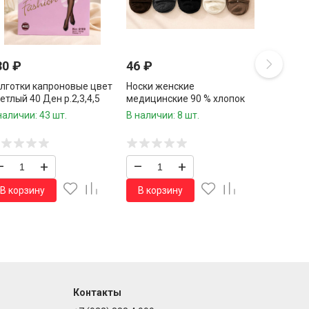
30
₽
46
₽
лготки капроновые цвет
Носки женские
етлый 40 Ден р.2,3,4,5
медицинские 90 % хлопок
р.37-41 / 10 пар в упаковке/
наличии: 43 шт.
В наличии: 8 шт.
1 пара
–
+
–
+
В корзину
В корзину
Контакты