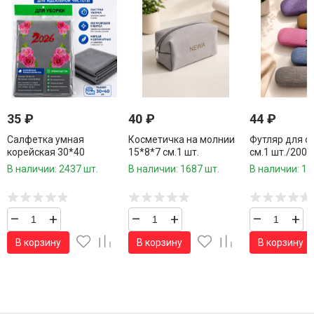
35
₽
40
₽
44
₽
Салфетка умная
Косметичка на молнии
Футляр для о
корейская 30*40
15*8*7 см.1 шт.
см.1 шт./200
см.микрофибра,вискоза
шт.коробка/
В наличии: 2437 шт.
В наличии: 1687 шт.
В наличии: 10
1 шт.
–
+
–
+
–
+
В корзину
В корзину
В корзину