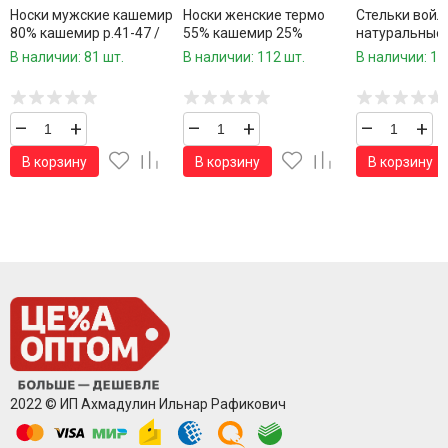
Носки мужские кашемир
Носки женские термо
Стельки вой
80% кашемир р.41-47 /
55% кашемир 25%
натуральные
10 пар в упаковке/ 1
хлопок р.36-41 /10 пар в
утолщенные р
В наличии: 81 шт.
В наличии: 112 шт.
В наличии: 14
пара
упаковке/ 1 пара
пара
–
+
–
+
–
+
В корзину
В корзину
В корзину
2022 © ИП Ахмадулин Ильнар Рафикович