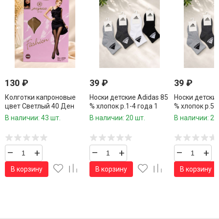
130
₽
39
₽
39
₽
Колготки капроновые
Носки детские Adidas 85
Носки детские
цвет Светлый 40 Ден
% хлопок р.1-4 года 1
% хлопок р.5-
р.2,3,4,5
пара / 10 пар в
пара / 10 пар 
В наличии: 43 шт.
В наличии: 20 шт.
В наличии: 20
упаковке/
упаковке/
–
+
–
+
–
+
В корзину
В корзину
В корзину